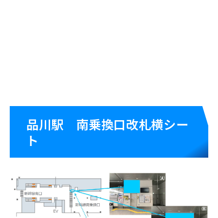
新幹線広告
品川駅 南乗換口改札横シー
新幹線
新幹線
車内
駅広
ト
広告
告
新幹線
デジタルサイ
ネージ