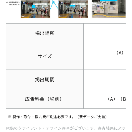
新幹線
駅看
板
掲出場所
（A）H
サイズ
交通広告
掲出期間
広告料金（税別）
（A）（B）
※ 製作・取付・撤去費が別途必要です。（要データご支給）
電鉄のクライアント・デザイン審査がございます。審査結果により