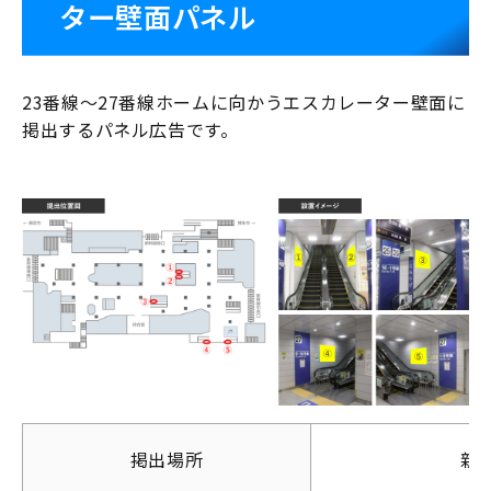
ター壁面パネル
23番線～27番線ホームに向かうエスカレーター壁面に
掲出するパネル広告です。
掲出場所
新