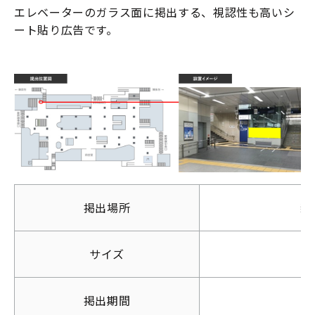
エレベーターのガラス面に掲出する、視認性も高いシ
ート貼り広告です。
新幹線
新幹線
車内
駅広
広告
告
新幹線
デジタルサイ
ネージ
掲出場所
新
新幹線
駅看
サイズ
板
掲出期間