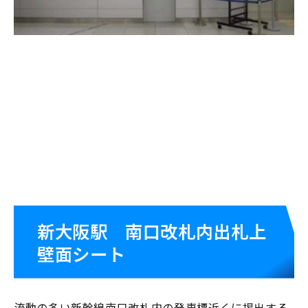
新大阪駅 南口改札内出札上
壁面シート
流動の多い新幹線南口改札内の発車標近くに掲出する