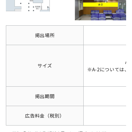
ネージ
新幹線
駅看
掲出場所
板
A
サイズ
※A-2については
交通広告
掲出期間
広告料金（税別）