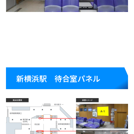
新幹線広告
新横浜駅 待合室パネル
新幹線
新幹線
車内
駅広
広告
告
新幹線
デジタルサイ