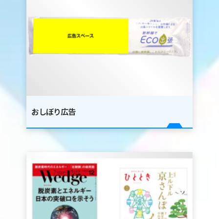
新幹線
新幹線
車内
駅広
広告
告
新幹線
デジタルサイ
おしぼり広告
ネージ
新幹線
駅看
板