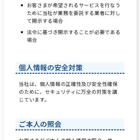
お客さまが希望されるサービスを行なう
ために当社が業務を委託する業者に対し
新幹線広告
て開示する場合
法令に基づき開示することが必要である
新幹線
新幹線
場合
車内
駅広
広告
告
個人情報の安全対策
新幹線
デジタルサイ
当社は、個人情報の正確性及び安全性確保
のために、セキュリティに万全の対策を講
ネージ
じています。
新幹線
ご本人の照会
駅看
板