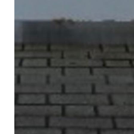
ネージ
新幹線
駅看
板
交通広告