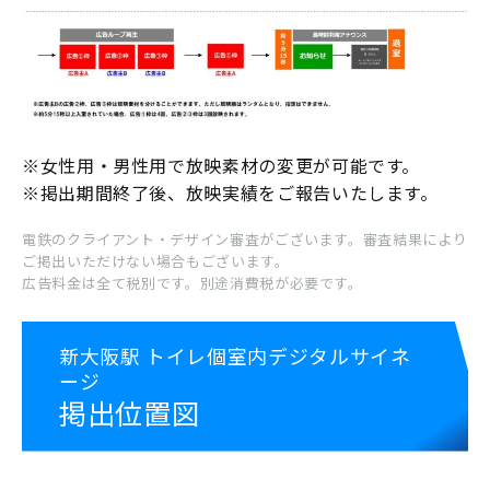
交通広告
※女性用・男性用で放映素材の変更が可能です。
※掲出期間終了後、放映実績をご報告いたします。
電鉄のクライアント・デザイン審査がございます。審査結果により
ご掲出いただけない場合もございます。
広告料金は全て税別です。別途消費税が必要です。
新大阪駅 トイレ個室内デジタルサイネ
屋外広告
ージ
掲出位置図