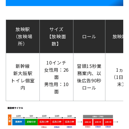
新幹線広告
放映駅
サイズ
新幹線
新幹線
（放映場
【放映面
ロール
放映期
車内
駅広
所）
数】
広告
告
10インチ
新幹線
冒頭15秒業
新幹線
女性用：26
1ヵ月
新大阪駅
務案内、以
デジタルサイ
面
（1日～
トイレ個室
後広告90秒
ネージ
男性用：10
末）
内
ロール
面
新幹線
駅看
板