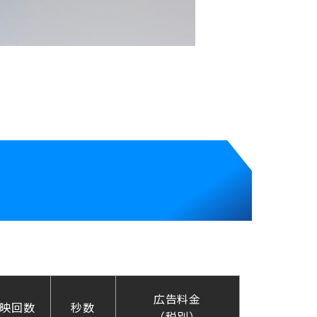
広告料金
映回数
秒数
（税別）