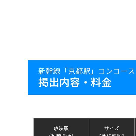
新幹線「京都駅」コンコース
掲出内容・料金
放映駅
サイズ
（放映場所）
【放映面数】