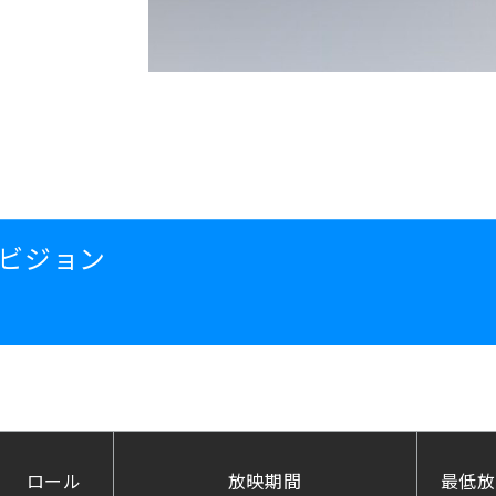
ビジョン
ロール
放映期間
最低放