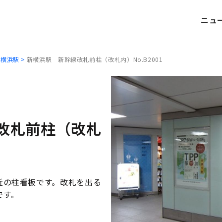
ニュ
新横浜駅
新横浜駅 新幹線改札前柱（改札内）No.B2001
新幹線
新幹線
車内広告
駅広告
改札前柱（改札
新幹線
デジタルサイネージ
近の柱看板です。改札を出る
新幹線
です。
駅看板