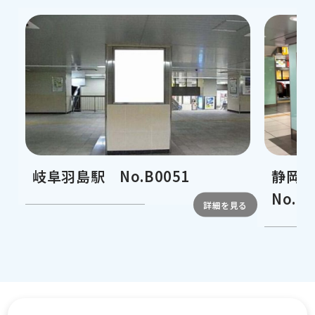
新幹線
駅看
板
交通広告
岐阜羽島駅 No.B0051
静岡
No.B
屋外広告