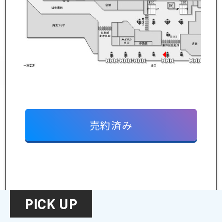
新幹線広告
新幹線
新幹線
車内
駅広
売約済み
広告
告
新幹線
デジタルサイ
ネージ
PICK UP